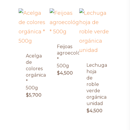
Feijoas
agroecológicas
Acelga
*
de
Lechuga
500g
colores
hoja
$
4,500
orgánica
de
*
roble
500g
verde
$
5,700
orgánica
unidad
$
4,500