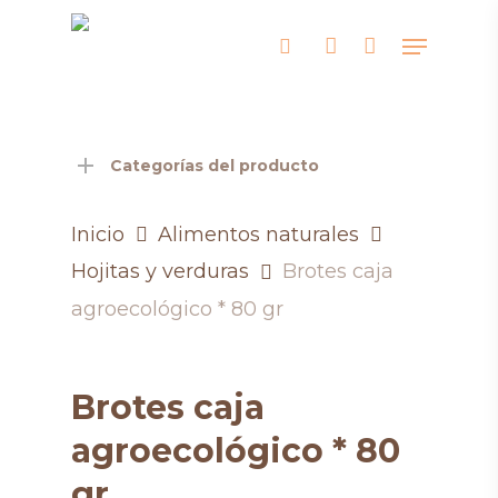
Skip
Menu
search
account
to
main
content
Categorías del producto
Inicio
Alimentos naturales
Hojitas y verduras
Brotes caja
agroecológico * 80 gr
Brotes caja
agroecológico * 80
gr