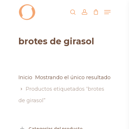
Skip
Menu
search
account
to
main
content
brotes de girasol
Inicio
Mostrando el único resultado
Productos etiquetados “brotes
de girasol”
Categorías del producto