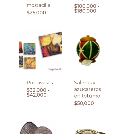
mostacilla
$
100,000
-
Rango
$
180,000
$
25,000
de
precios:
desde
$100,000
hasta
$180,000
Portavasos
Saleros y
azucareros
$
32,000
-
Rango
$
42,000
en totumo
de
$
50,000
precios:
desde
$32,000
hasta
$42,000