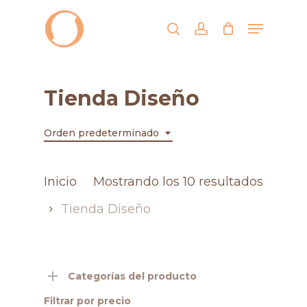
Skip
Menu
search
account
to
Close
main
Men
content
Tienda Diseño
Orden predeterminado
Inicio
Mostrando los 10 resultados
Tienda Diseño
Categorías del producto
Filtrar por precio