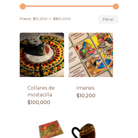
Precio
Precio
Precio:
$10,200
—
$180,000
Filtrar
mínimo
máximo
Collares de
Imanes
mostacilla
$
10,200
$
100,000