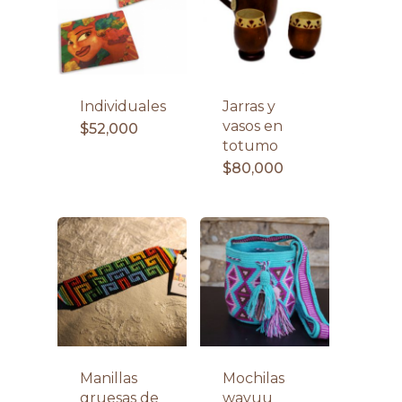
Individuales
Jarras y
vasos en
$
52,000
totumo
$
80,000
Manillas
Mochilas
gruesas de
wayuu