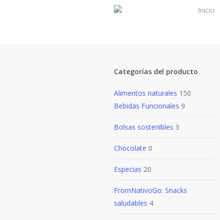
Skip
Inicio
to
main
content
Categorías del producto
Alimentos naturales
150
Bebidas Funcionales
9
Bolsas sostenibles
3
Chocolate
0
Especias
20
FromNativoGo: Snacks
saludables
4