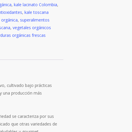
gánica
,
kale lacinato Colombia
,
ntioxidantes
,
kale toscana
,
orgánica
,
superalimentos
scana
,
vegetales orgánicos
rduras orgánicas frescas
vo, cultivado bajo prácticas
d y una producción más
iedad se caracteriza por sus
icado que otras variedades de
saludables y gourmet.