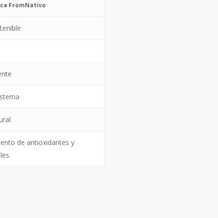
ica FromNativo
tenible
ente
istema
ural
iento de antioxidantes y
ales