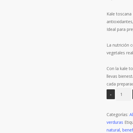
Kale toscana o
antioxidantes,
Ideal para pr
La nutrición 
vegetales real
Con la kale t
llevas bienest
cada preparac
Kale
Toscana
orgánica
Categorías:
*
A
verduras
250
Etiq
natural
gr
,
benef