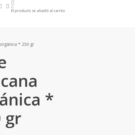
search
account
m
0
El producto se añadió al carrito
orgánica * 250 gr
e
scana
ánica *
 gr