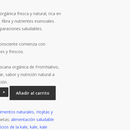
rgánica fresca y natural, rica en
 fibra y nutrientes esenciales.
eparaciones saludables.
consciente comienza con
es y frescos.
oscana orgánica de FromNativo,
ar, sabor y nutrición natural a
ión.
Añadir al carrito
limentos naturales
,
Hojitas y
uetas:
alimentación saludable
icios de la kale
,
kale
,
kale