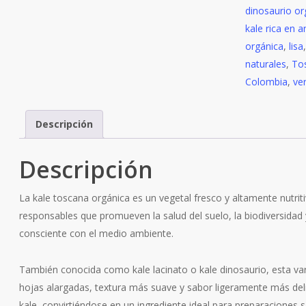
dinosaurio or
cantidad
kale rica en a
orgánica
,
lisa
naturales
,
To
Colombia
,
ve
Descripción
Descripción
La kale toscana orgánica es un vegetal fresco y altamente nutriti
responsables que promueven la salud del suelo, la biodiversida
consciente con el medio ambiente.
También conocida como kale lacinato o kale dinosaurio, esta var
hojas alargadas, textura más suave y sabor ligeramente más del
kale, convirtiéndose en un ingrediente ideal para preparaciones 