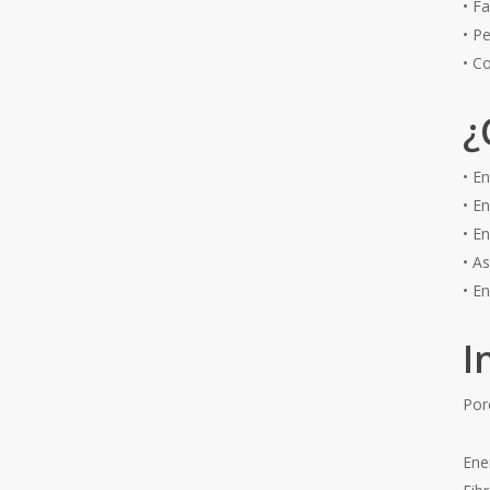
• F
• P
• C
¿
• E
• E
• E
• A
• E
I
Por
Ene