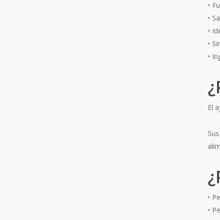
• Fu
• S
• Id
• Si
• I
¿
El a
Sus
ali
¿
• P
• P