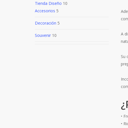
Tienda Diseño
10
Accesorios
5
Ade
com
Decoración
5
A d
Souvenir
10
natu
Su 
pre
Inc
com
¿
• Fr
• R