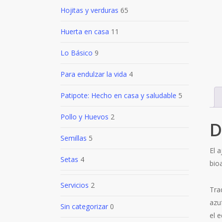
Hojitas y verduras
65
Huerta en casa
11
Lo Básico
9
Para endulzar la vida
4
Patipote: Hecho en casa y saludable
5
Pollo y Huevos
2
D
Semillas
5
El 
Setas
4
bio
Servicios
2
Tra
azu
Sin categorizar
0
el e