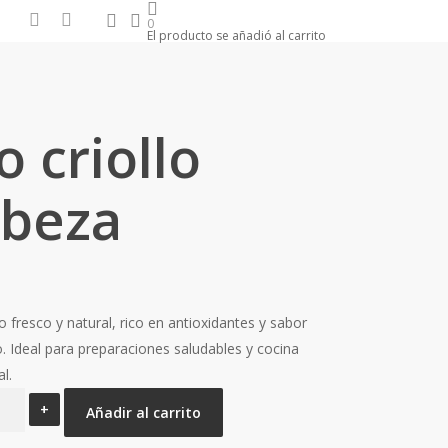
search
account
facebook
instagram
0
El producto se añadió al carrito
o criollo
abeza
lo fresco y natural, rico en antioxidantes y sabor
o. Ideal para preparaciones saludables y cocina
al.
Añadir al carrito
llo