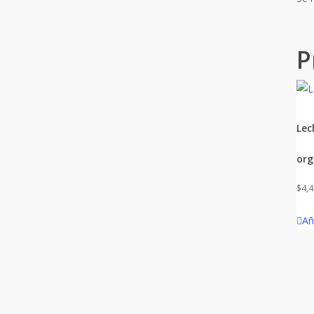
P
Lec
org
$
4,
Añ