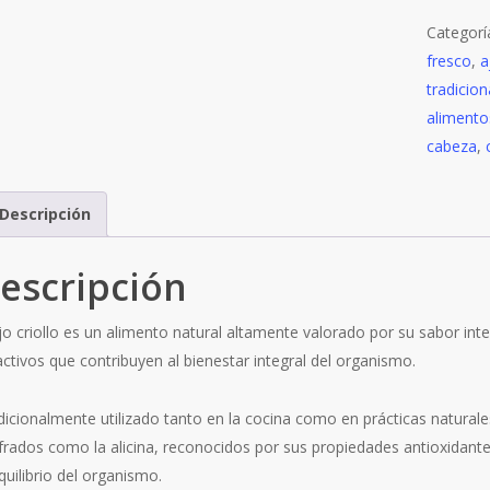
cab
Categorí
can
fresco
,
a
tradicio
alimento
cabeza
,
Descripción
escripción
ajo criollo es un alimento natural altamente valorado por su sabor in
activos que contribuyen al bienestar integral del organismo.
dicionalmente utilizado tanto en la cocina como en prácticas natural
frados como la alicina, reconocidos por sus propiedades antioxidante
quilibrio del organismo.