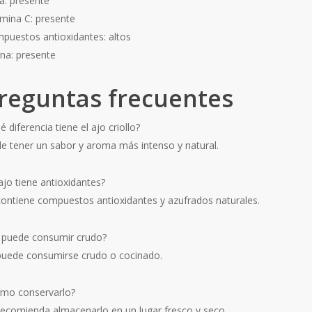
ra: presente
amina C: presente
puestos antioxidantes: altos
ina: presente
reguntas frecuentes
 diferencia tiene el ajo criollo?
le tener un sabor y aroma más intenso y natural.
ajo tiene antioxidantes?
 contiene compuestos antioxidantes y azufrados naturales.
 puede consumir crudo?
 puede consumirse crudo o cocinado.
mo conservarlo?
recomienda almacenarlo en un lugar fresco y seco.