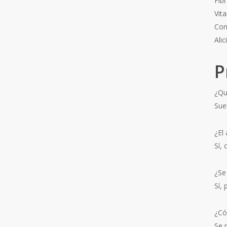
Fib
Vit
Com
Alic
P
¿Qué
Sue
¿El 
Sí,
¿Se
Sí,
¿Có
Se 