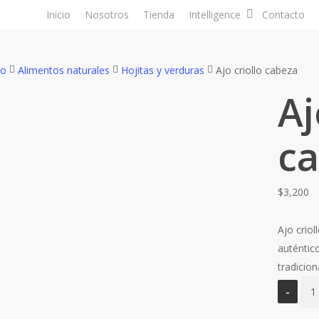
Inicio
Nosotros
Tienda
Intelligence
Contacto
io
Alimentos naturales
Hojitas y verduras
Ajo criollo cabeza
Aj
c
$
3,200
Ajo criol
auténtic
tradicion
Ajo
crio