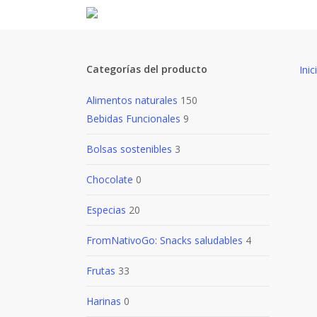
Skip
to
main
content
Categorías del producto
Inic
Alimentos naturales
150
Bebidas Funcionales
9
Bolsas sostenibles
3
Chocolate
0
Especias
20
FromNativoGo: Snacks saludables
4
Frutas
33
Harinas
0