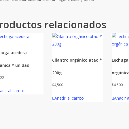
roductos relacionados
huga acedera
Cilantro orgánico atao *
Lechuga 
ánica * unidad
200g
orgánica
400
$
4,500
$
4,500
adir al carrito
Añadir al carrito
Añadir a