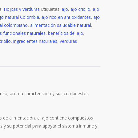
eza
a:
tidad
Hojitas y verduras
Etiquetas:
ajo
,
ajo criollo
,
ajo
jo natural Colombia
,
ajo rico en antioxidantes
,
ajo
nal colombiano
,
alimentación saludable natural
,
s funcionales naturales
,
beneficios del ajo
,
criollo
,
ingredientes naturales
,
verduras
tenso, aroma característico y sus compuestos
es de alimentación, el ajo contiene compuestos
s y su potencial para apoyar el sistema inmune y