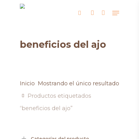
Skip
Menu
search
account
to
main
content
beneficios del ajo
Inicio
Mostrando el único resultado
Productos etiquetados
“beneficios del ajo”
Categorías del producto