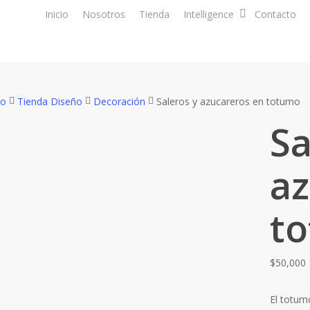
Inicio
Nosotros
Tienda
Intelligence
Contacto
io
Tienda Diseño
Decoración
Saleros y azucareros en totumo
Sa
az
t
$
50,000
El totum