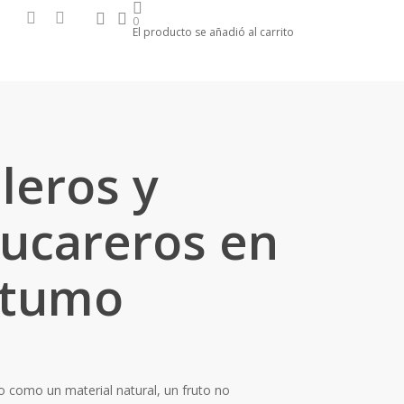
search
account
facebook
instagram
0
El producto se añadió al carrito
leros y
ucareros en
otumo
o como un material natural, un fruto no