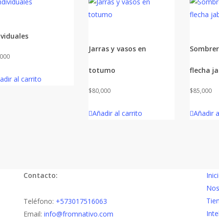
ividuales
Jarras y vasos en
Sombrer
,000
totumo
flecha j
adir al carrito
$
80,000
$
85,000
Añadir al carrito
Añadir a
Contacto:
Inic
Nos
Tie
Teléfono:
+573017516063
Inte
Email:
info@fromnativo.com