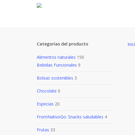
Skip
to
main
content
Categorías del producto
Inic
Alimentos naturales
150
Bebidas Funcionales
9
Bolsas sostenibles
3
Chocolate
0
Especias
20
FromNativoGo: Snacks saludables
4
Frutas
33