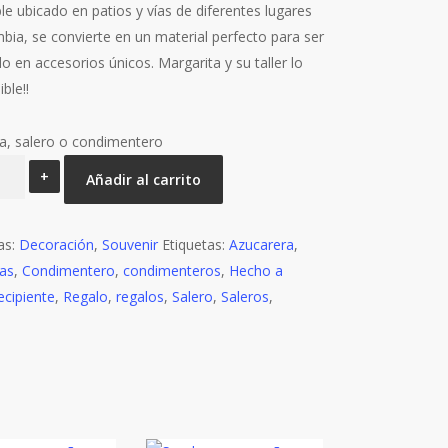
le ubicado en patios y vías de diferentes lugares
bia, se convierte en un material perfecto para ser
o en accesorios únicos. Margarita y su taller lo
ble!!
a, salero o condimentero
eros
Añadir al carrito
careros
as:
Decoración
,
Souvenir
Etiquetas:
Azucarera
,
as
umo
,
Condimentero
,
condimenteros
,
Hecho a
tidad
ecipiente
,
Regalo
,
regalos
,
Salero
,
Saleros
,