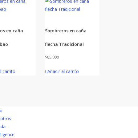
os en caña
Sombreros en caña
abao
flecha Tradicional
$
85,000
l carrito
Añadir al carrito
io
otros
nda
lligence