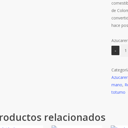
comestib
de Colom
convertid
hace posi
Azucarer
Sal
y
azu
Categorí
en
Azucarer
tot
mano
can
,
R
totumo
roductos relacionados