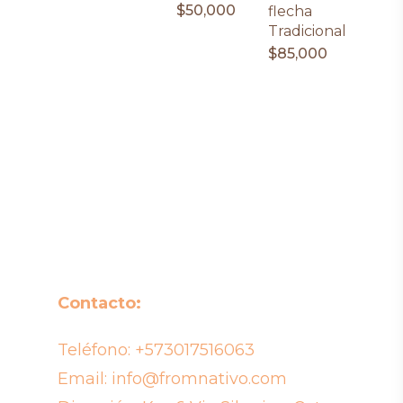
$
50,000
flecha
Tradicional
$
85,000
Contacto:
Teléfono:
+573017516063
Email:
info@fromnativo.com