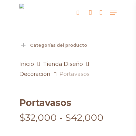
Skip
Menu
search
account
to
main
content
Categorías del producto
Inicio
Tienda Diseño
Decoración
Portavasos
Portavasos
Rango
$
32,000
-
$
42,000
de
precios