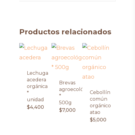
Productos relacionados
Lechuga
acedera
Brevas
orgánica
agroecológicas
Cebollín
*
*
común
unidad
500g
orgánico
$
4,400
$
7,000
atao
$
5,000