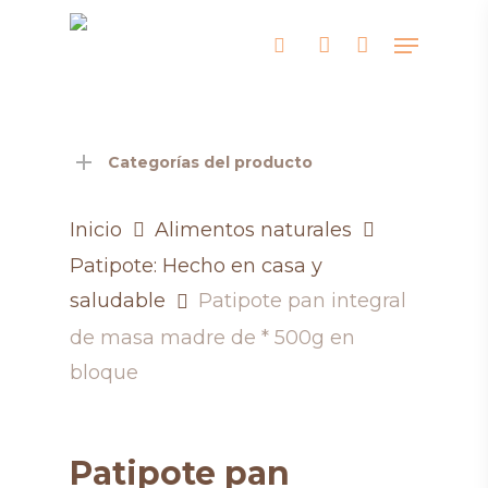
Skip
Menu
search
account
to
main
content
Categorías del producto
Inicio
Alimentos naturales
Patipote: Hecho en casa y
saludable
Patipote pan integral
de masa madre de * 500g en
bloque
Patipote pan