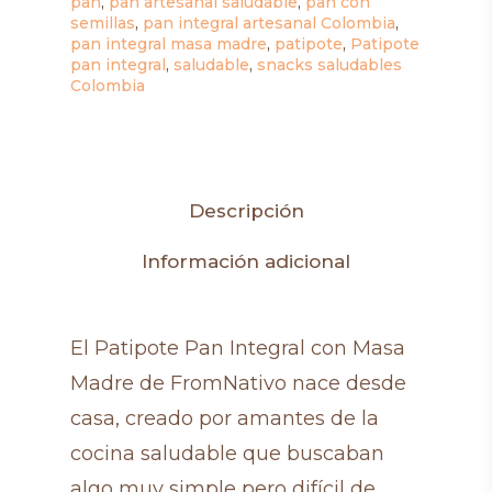
pan
,
pan artesanal saludable
,
pan con
semillas
,
pan integral artesanal Colombia
,
pan integral masa madre
,
patipote
,
Patipote
pan integral
,
saludable
,
snacks saludables
Colombia
Descripción
Información adicional
El Patipote Pan Integral con Masa
Madre de FromNativo nace desde
casa, creado por amantes de la
cocina saludable que buscaban
algo muy simple pero difícil de