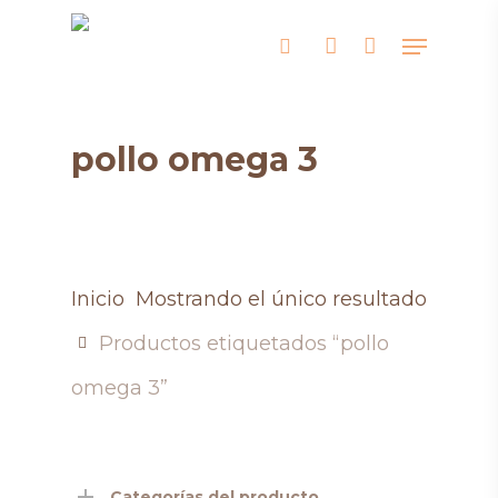
Skip
Menu
search
account
to
main
content
pollo omega 3
Inicio
Mostrando el único resultado
Productos etiquetados “pollo
omega 3”
Categorías del producto