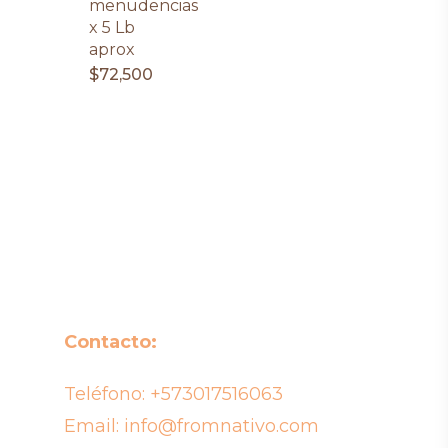
menudencias
x 5 Lb
aprox
$
72,500
Contacto:
Teléfono:
+573017516063
Email:
info@fromnativo.com