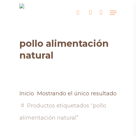
Skip
Menu
search
account
to
main
content
pollo alimentación
natural
Inicio
Mostrando el único resultado
Productos etiquetados “pollo
alimentación natural”