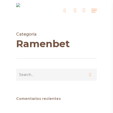
Skip
Menu
search
account
to
Close
main
Men
content
Categoría
Ramenbet
Comentarios recientes