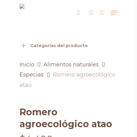
Skip
Menu
search
account
to
Close
main
Men
content
Categorías del producto
Inicio
Alimentos naturales
Especias
Romero agroecológico
atao
Romero
agroecológico atao