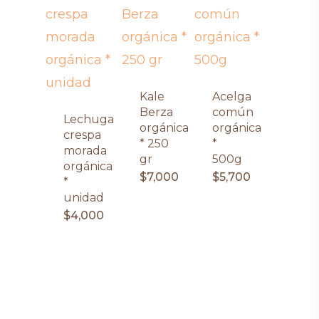
Kale
Acelga
Berza
común
Lechuga
orgánica
orgánica
crespa
* 250
*
morada
gr
500g
orgánica
$
7,000
$
5,700
*
unidad
$
4,000