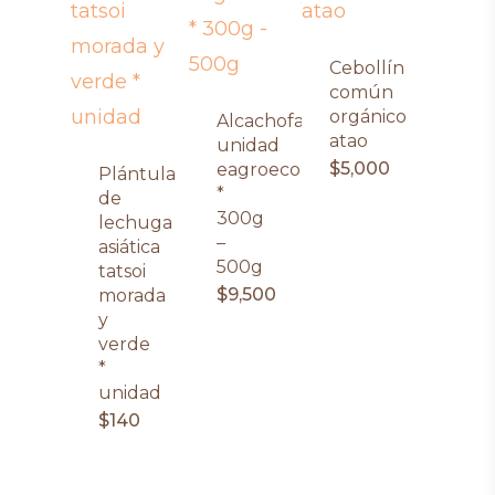
Cebollín
común
orgánico
Alcachofa
atao
unidad
$
5,000
eagroecológica
Plántula
*
de
300g
lechuga
–
asiática
500g
tatsoi
$
9,500
morada
y
verde
*
unidad
$
140