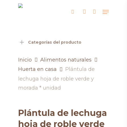
Skip
Menu
search
account
to
Close
main
Men
content
Categorías del producto
Inicio
Alimentos naturales
Huerta en casa
Plántula de
lechuga hoja de roble verde y
morada * unidad
Plántula de lechuga
hoja de roble verde