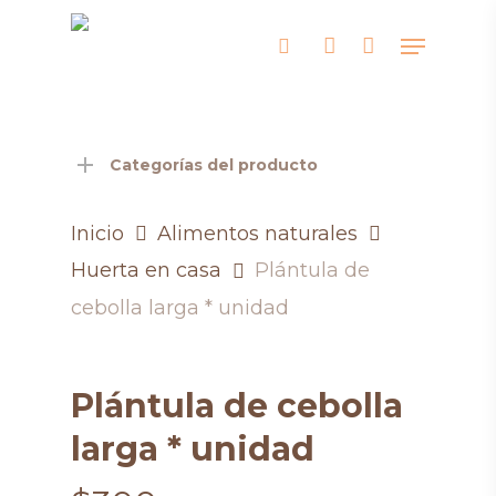
Skip
Menu
search
account
to
main
content
Categorías del producto
Inicio
Alimentos naturales
Huerta en casa
Plántula de
cebolla larga * unidad
Plántula de cebolla
larga * unidad