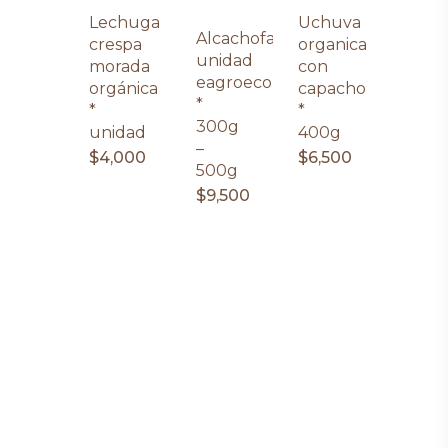
Lechuga
Uchuva
Alcachofa
crespa
organica
unidad
morada
con
eagroecológica
orgánica
capacho
*
*
*
300g
unidad
400g
–
$
4,000
$
6,500
500g
$
9,500