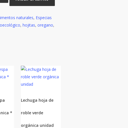
ógico
limentos naturales
,
Especias
oecológico
,
hojitas
,
oregano
,
spa
Lechuga hoja de
nica *
roble verde
orgánica unidad