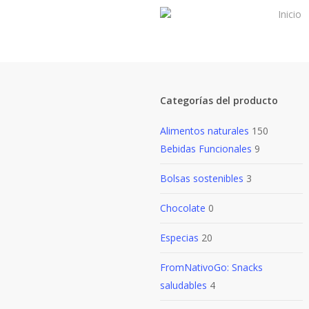
Skip
Inicio
to
main
content
Categorías del producto
Alimentos naturales
150
Bebidas Funcionales
9
Bolsas sostenibles
3
Chocolate
0
Especias
20
FromNativoGo: Snacks
saludables
4