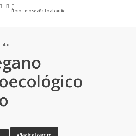
search
account
m
0
El producto se añadió al carrito
 atao
égano
oecológico
o
Añadir al carrito