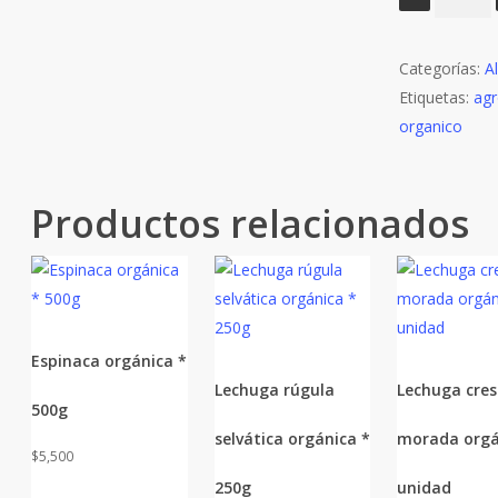
agroecol
atao
Categorías:
cantidad
A
Etiquetas:
agr
organico
Productos relacionados
Espinaca orgánica *
Lechuga rúgula
Lechuga cre
500g
selvática orgánica *
morada orgá
$
5,500
250g
unidad