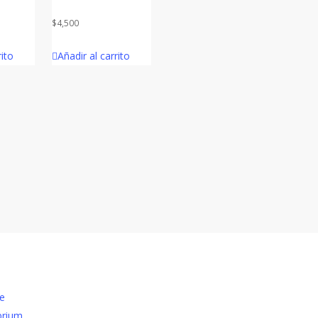
$
4,500
rito
Añadir al carrito
ce
brium