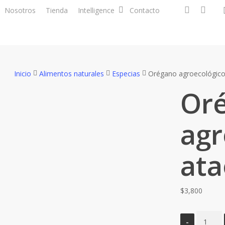
facebook
instagra
Nosotros
Tienda
Intelligence
Contacto
Inicio
Alimentos naturales
Especias
Orégano agroecológico
Or
agr
ata
$
3,800
Orégano