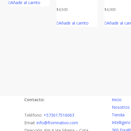
Añadir al carrito
$
4,500
$
4,000
Añadir al carrito
Añadir al car
Contacto:
Inicio
Nosotros
Tienda
Teléfono:
+573017516063
Intelligen
Email:
info@fromnativo.com
360 Equili
Dirección: Km 6 Via Siberia – Cota.