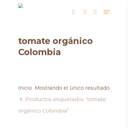
Skip
Menu
search
account
to
main
content
tomate orgánico
Colombia
Inicio
Mostrando el único resultado
Productos etiquetados “tomate
orgánico Colombia”