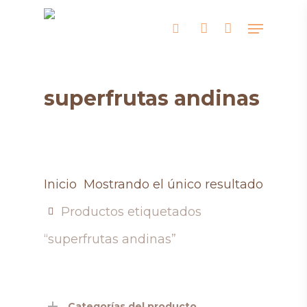
Skip
Menu
search
account
to
main
content
superfrutas andinas
Inicio
Mostrando el único resultado
Productos etiquetados
“superfrutas andinas”
Categorías del producto