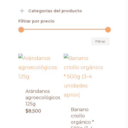
Categorías del producto
Filtrar por precio
Precio
Precio
Filtrar
mínimo
máximo
Arándanos
agroecológicos
125g
Banano
$
8,500
criollo
orgánico *