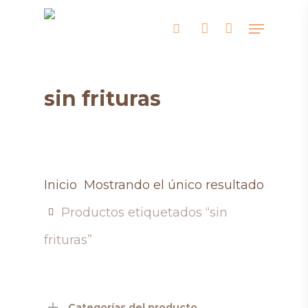
Skip
Menu
search
account
to
main
content
sin frituras
Inicio
Mostrando el único resultado
Productos etiquetados “sin
frituras”
Categorías del producto