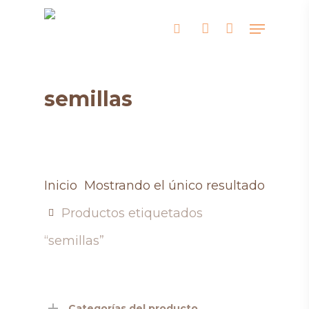
Skip
Menu
search
account
to
main
content
semillas
Inicio
Mostrando el único resultado
Productos etiquetados
“semillas”
Categorías del producto