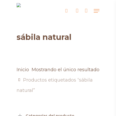
Skip
Menu
search
account
to
main
content
sábila natural
Inicio
Mostrando el único resultado
Productos etiquetados “sábila
natural”
Categorías del producto