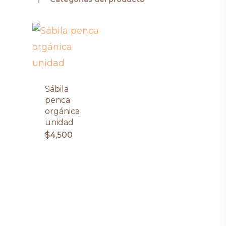
Sábila
penca
orgánica
unidad
$
4,500