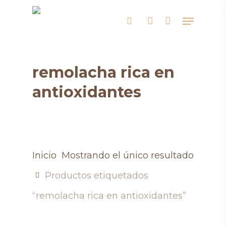
Skip
Menu
search
account
to
main
content
remolacha rica en
antioxidantes
Inicio
Mostrando el único resultado
Productos etiquetados
“remolacha rica en antioxidantes”