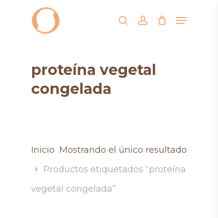
Skip
Menu
search
account
to
main
content
proteína vegetal
congelada
Inicio
Mostrando el único resultado
Productos etiquetados “proteína
vegetal congelada”