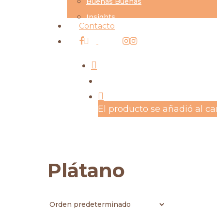
Buenas Buenas
Insights
Contacto
facebook
instagram
search
account
El producto se añadió al car
Plátano