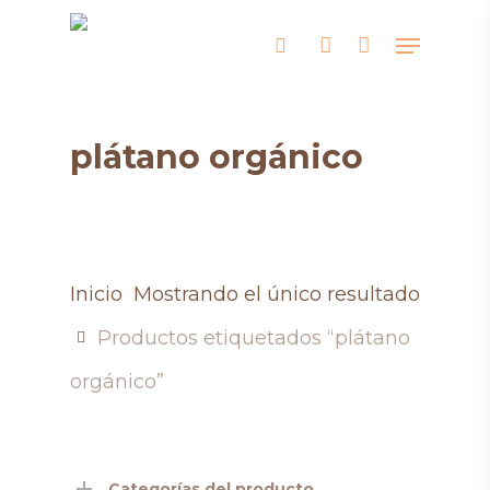
Skip
Menu
search
account
to
main
content
plátano orgánico
Inicio
Mostrando el único resultado
Productos etiquetados “plátano
orgánico”
Categorías del producto