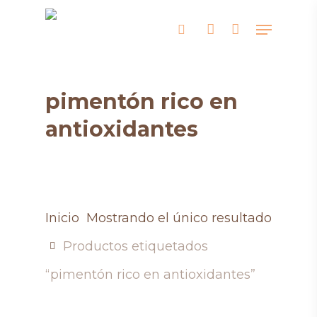
Skip
Menu
search
account
to
main
content
pimentón rico en
antioxidantes
Inicio
Mostrando el único resultado
Productos etiquetados
“pimentón rico en antioxidantes”