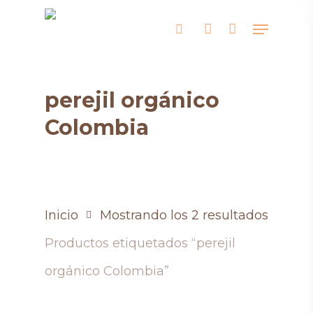
Skip
Menu
search
account
to
main
content
perejil orgánico
Colombia
Inicio
Mostrando los 2 resultados
Productos etiquetados “perejil
orgánico Colombia”