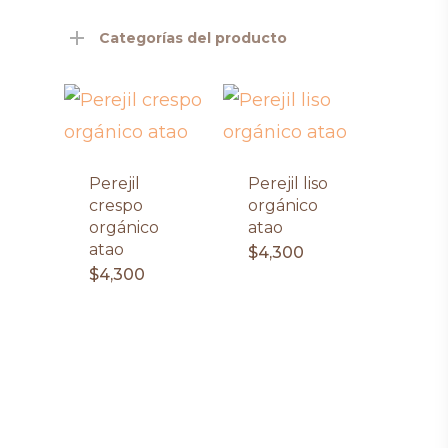
Categorías del producto
Perejil
Perejil liso
crespo
orgánico
orgánico
atao
atao
$
4,300
$
4,300