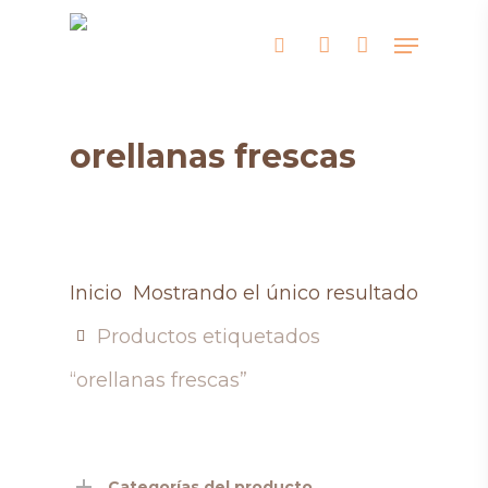
Skip
Menu
search
account
to
main
content
orellanas frescas
Inicio
Mostrando el único resultado
Productos etiquetados
“orellanas frescas”
Categorías del producto