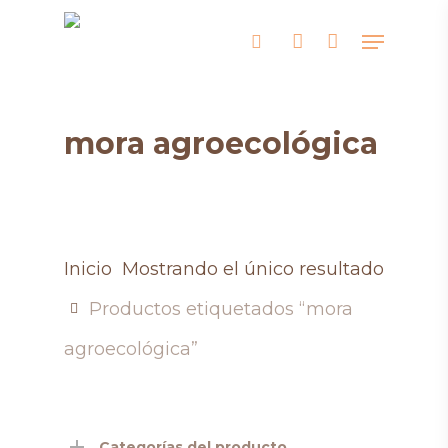
Skip
Menu
search
account
to
main
content
mora agroecológica
Inicio
Mostrando el único resultado
Productos etiquetados “mora
agroecológica”
Categorías del producto