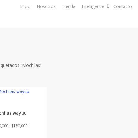
Inicio
Nosotros
Tienda
Intelligence
Contacto
iquetados “Mochilas”
hilas wayuu
Rango
0,000
-
$
180,000
de