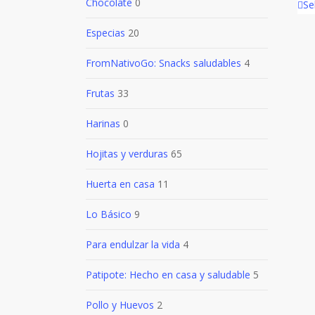
Chocolate
0
Se
Especias
20
FromNativoGo: Snacks saludables
4
Frutas
33
Harinas
0
Hojitas y verduras
65
Huerta en casa
11
Lo Básico
9
Para endulzar la vida
4
Patipote: Hecho en casa y saludable
5
Pollo y Huevos
2