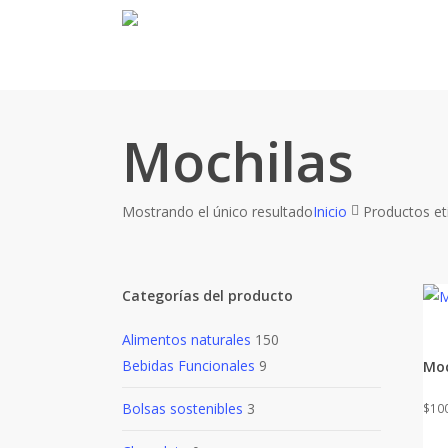
Skip
to
main
content
Mochilas
Mostrando el único resultado
Inicio
Productos et
Categorías del producto
Alimentos naturales
150
Bebidas Funcionales
9
Moc
Bolsas sostenibles
3
$
10