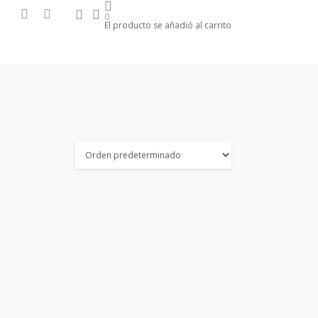
search
account
facebook
instagram
0
El producto se añadió al carrito