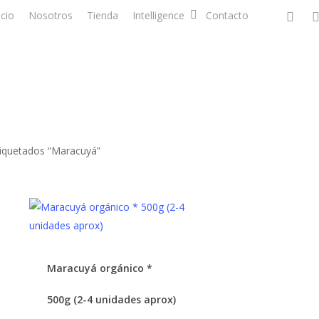
faceboo
ins
icio
Nosotros
Tienda
Intelligence
Contacto
iquetados “Maracuyá”
Maracuyá orgánico *
500g (2-4 unidades aprox)