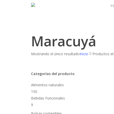
Skip
In
to
main
content
Maracuyá
Mostrando el único resultado
Inicio
Productos et
Categorías del producto
Alimentos naturales
150
Bebidas Funcionales
9
Bolsas sostenibles