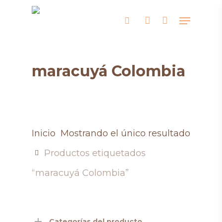
Skip
Menu
search
account
to
main
content
maracuyá Colombia
Inicio
Mostrando el único resultado
Productos etiquetados
“maracuyá Colombia”
Categorías del producto