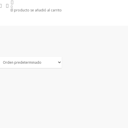
search
account
m
0
El producto se añadió al carrito