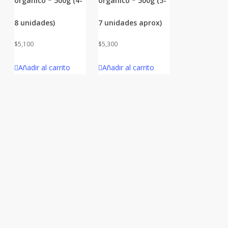
orgánico * 500g (4-
orgánico * 500g (5-
8 unidades)
7 unidades aprox)
$
5,100
$
5,300
Añadir al carrito
Añadir al carrito