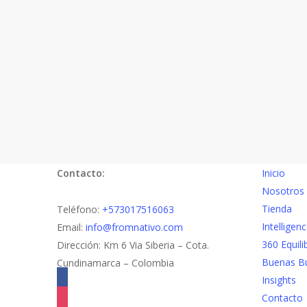
Contacto:
Inicio
Nosotros
Tienda
Teléfono:
+573017516063
Intelligen
Email:
info@fromnativo.com
360 Equili
Dirección: Km 6 Via Siberia – Cota.
Buenas B
Cundinamarca – Colombia
facebook
Insights
Contacto
instagram