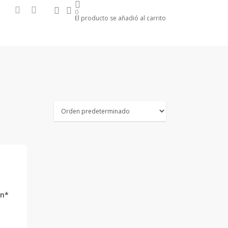
search
account
facebook
instagram
0
El producto se añadió al carrito
en*