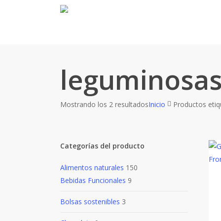
Skip
to
main
content
leguminosa
Mostrando los 2 resultados
Inicio
Productos eti
Categorías del producto
Alimentos naturales
150
Bebidas Funcionales
9
Bolsas sostenibles
3