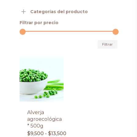
Categorías del producto
Filtrar por precio
Precio
Precio
Filtrar
mínimo
máximo
Alverja
agroecológica
* 500g
Rango
$
9,500
-
$
13,500