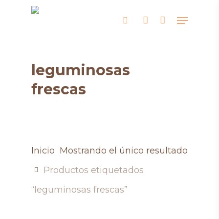
Skip
Menu
search
account
to
main
content
leguminosas
frescas
Inicio
Mostrando el único resultado
Productos etiquetados
“leguminosas frescas”