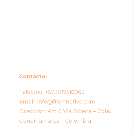
de
precios:
desde
$9,500
hasta
$13,500
Contacto:
Teléfono:
+573017516063
Email:
info@fromnativo.com
Dirección: Km 6 Via Siberia – Cota.
Cundinamarca – Colombia