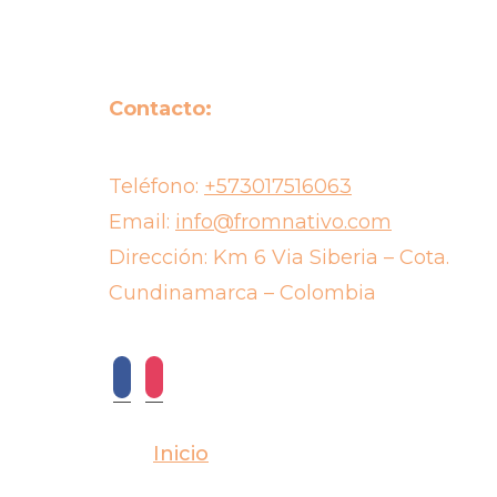
Contacto:
Teléfono:
+573017516063
Email:
info@fromnativo.com
Dirección: Km 6 Via Siberia – Cota.
Cundinamarca – Colombia
facebook
instagram
Inicio