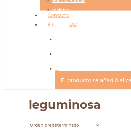
Buenas Buenas
Insights
Contacto
facebook
instagram
search
account
El producto se añadió al ca
leguminosa