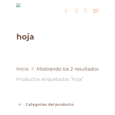
Skip
Menu
search
account
to
main
content
hoja
Inicio
Mostrando los 2 resultados
Productos etiquetados “hoja”
Categorías del producto