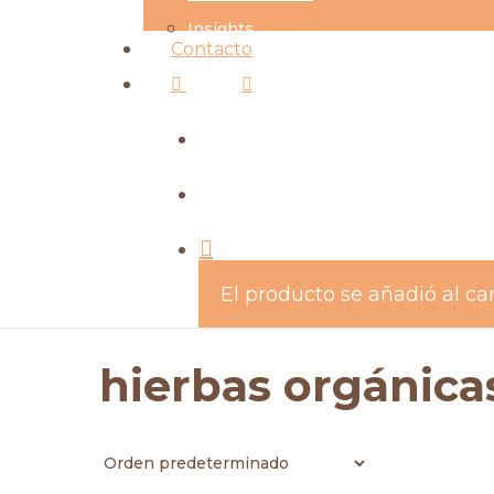
Insights
Contacto
facebook
instagram
search
account
El producto se añadió al car
hierbas orgánica