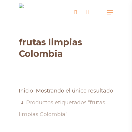
Skip
Menu
search
account
to
main
content
frutas limpias
Colombia
Inicio
Mostrando el único resultado
Productos etiquetados “frutas
limpias Colombia”