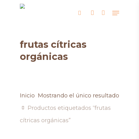
Skip
Menu
search
account
to
main
content
frutas cítricas
orgánicas
Inicio
Mostrando el único resultado
Productos etiquetados “frutas
cítricas orgánicas”