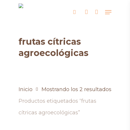
Skip
Menu
search
account
to
main
content
frutas cítricas
agroecológicas
Inicio
Mostrando los 2 resultados
Productos etiquetados “frutas
cítricas agroecológicas”