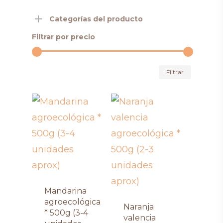
Categorías del producto
Filtrar por precio
Precio
Precio
Filtrar
mínimo
máximo
Mandarina
agroecológica
Naranja
* 500g (3-4
valencia