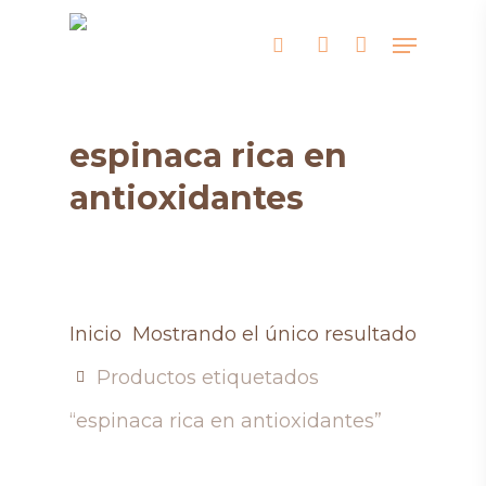
Skip
Menu
search
account
to
main
content
espinaca rica en
antioxidantes
Inicio
Mostrando el único resultado
Productos etiquetados
“espinaca rica en antioxidantes”