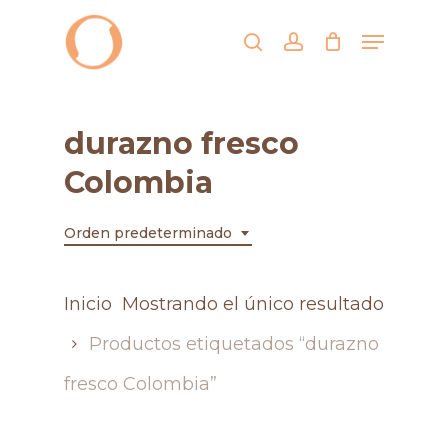
Skip
Menu
search
account
to
Close
main
Men
content
durazno fresco
Colombia
Orden predeterminado
Inicio
Mostrando el único resultado
Productos etiquetados “durazno
fresco Colombia”