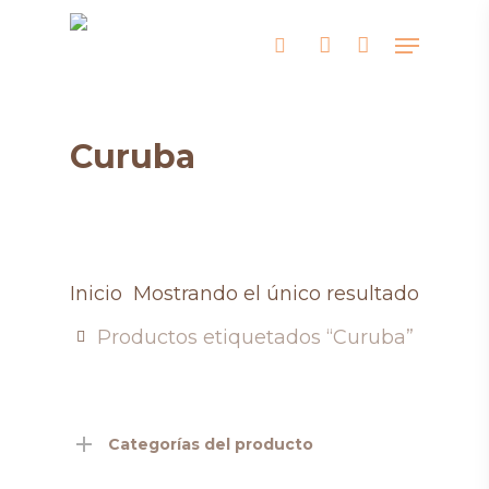
Skip
Menu
search
account
to
main
content
Curuba
Inicio
Mostrando el único resultado
Productos etiquetados “Curuba”
Categorías del producto