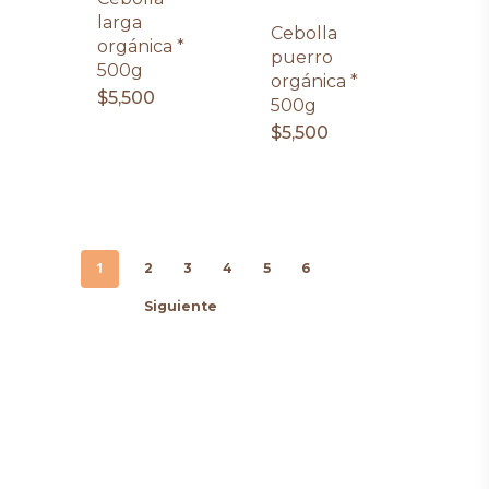
larga
Cebolla
orgánica *
puerro
500g
orgánica *
$
5,500
500g
$
5,500
1
2
3
4
5
6
Siguiente