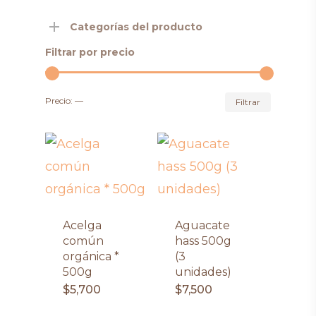
Categorías del producto
Filtrar por precio
Precio
Precio
Precio:
—
Filtrar
mínimo
máximo
Acelga
Aguacate
común
hass 500g
orgánica *
(3
500g
unidades)
$
5,700
$
7,500