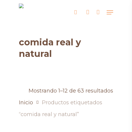
Skip
Menu
search
account
to
main
content
comida real y
natural
Mostrando 1–12 de 63 resultados
Inicio
Productos etiquetados
“comida real y natural”