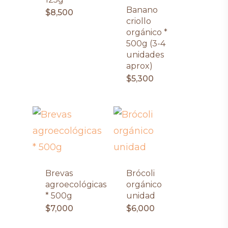
Banano
$
8,500
criollo
orgánico *
500g (3-4
unidades
aprox)
$
5,300
Brevas
Brócoli
agroecológicas
orgánico
* 500g
unidad
$
7,000
$
6,000