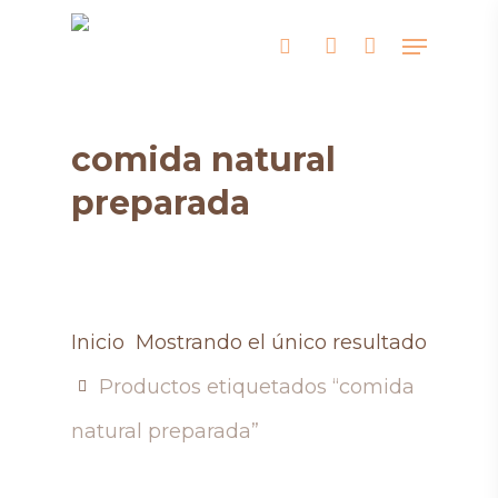
Skip
Menu
search
account
to
main
content
comida natural
preparada
Inicio
Mostrando el único resultado
Productos etiquetados “comida
natural preparada”