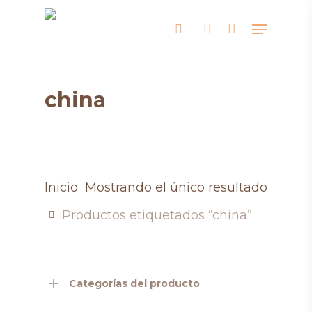
Skip
Menu
search
account
to
main
content
china
Inicio
Mostrando el único resultado
Productos etiquetados “china”
Categorías del producto