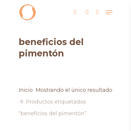
Skip
Menu
search
account
to
main
content
beneficios del
pimentón
Inicio
Mostrando el único resultado
Productos etiquetados
“beneficios del pimentón”