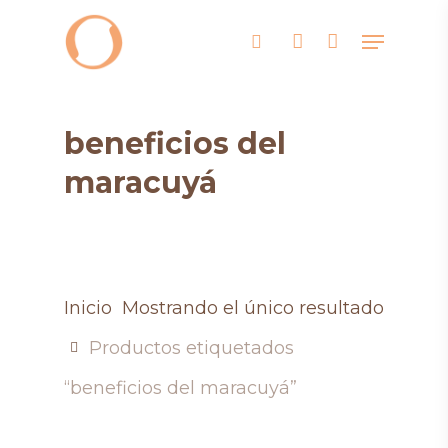
Skip
Menu
search
account
to
main
content
beneficios del
maracuyá
Inicio
Mostrando el único resultado
Productos etiquetados
“beneficios del maracuyá”